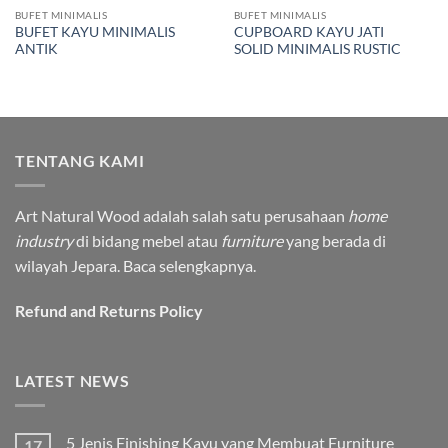
BUFET MINIMALIS
BUFET MINIMALIS
BUFET KAYU MINIMALIS
CUPBOARD KAYU JATI
ANTIK
SOLID MINIMALIS RUSTIC
TENTANG KAMI
Art Natural Wood adalah salah satu perusahaan
home
industry
di bidang mebel atau
furniture
yang berada di
wilayah Jepara.
Baca selengkapnya.
Refund and Returns Policy
LATEST NEWS
5 Jenis Finishing Kayu yang Membuat Furniture
17