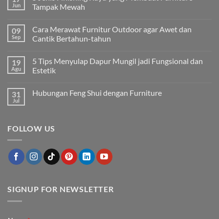
Jun
Tampak Mewah
Tak
ada
Cara Merawat Furnitur Outdoor agar Awet dan
09
komentar
pada
Sep
Cantik Bertahun-tahun
5
Jenis
Tak
Finishing
ada
5 Tips Menyulap Dapur Mungil jadi Fungsional dan
19
Kayu
komentar
yang
pada
Agu
Estetik
Membuat
Cara
Furniture
Merawat
Tak
Tampak
Furnitur
ada
Hubungan Feng Shui dengan Furniture
31
Mewah
Outdoor
komentar
agar
pada
Jul
Tak
Awet
5
ada
dan
Tips
komentar
Cantik
Menyulap
pada
Bertahun-
Dapur
FOLLOW US
Hubungan
tahun
Mungil
Feng
jadi
Shui
Fungsional
dengan
dan
Furniture
Estetik
SIGNUP FOR NEWSLETTER