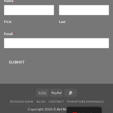
Nama
*
First
Last
Email
*
SUBMIT
Bank
PayPal
PayPal
Transfer
2
TENTANG KAMI
BLOG
CONTACT
FURNITURE MINIMALIS
Copyright 2026 ©
Art Natural Wood