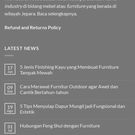
industry
di bidang mebel atau
furniture
yang berada di
wilayah Jepara.
Baca selengkapnya.
Refund and Returns Policy
LATEST NEWS
5 Jenis Finishing Kayu yang Membuat Furniture
17
Jun
Tampak Mewah
Tak
ada
Cara Merawat Furnitur Outdoor agar Awet dan
09
komentar
pada
Sep
Cantik Bertahun-tahun
5
Jenis
Tak
Finishing
ada
5 Tips Menyulap Dapur Mungil jadi Fungsional dan
19
Kayu
komentar
yang
pada
Agu
Estetik
Membuat
Cara
Furniture
Merawat
Tak
Tampak
Furnitur
ada
Hubungan Feng Shui dengan Furniture
31
Mewah
Outdoor
komentar
agar
pada
Jul
Tak
Awet
5