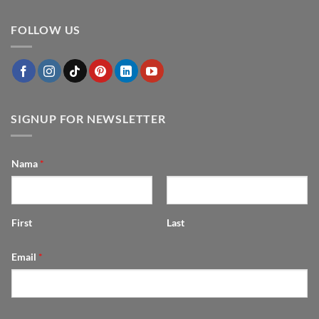
ada
dan
Tips
komentar
Cantik
Menyulap
pada
Bertahun-
Dapur
FOLLOW US
Hubungan
tahun
Mungil
Feng
jadi
Shui
Fungsional
dengan
dan
Furniture
Estetik
SIGNUP FOR NEWSLETTER
Nama
*
First
Last
Email
*