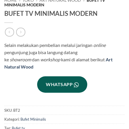
HOME
»
TOKO
»
ART NATURAL WOOD
»
BUFET TV
MINIMALIS MODERN
BUFET TV MINIMALIS MODERN
Selain melakukan pembelian melalui jaringan
online
pengunjung juga bisa langung datang
ke
showroom
dan
workshop
kami di alamat berikut
Art
Natural Wood
WHATSAPP
SKU:
BT2
Kategori:
Bufet Minimalis
Tag:
Bufet tv