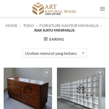
Skip
to
content
HOME
»
TOKO
»
FURNITURE KANTOR MINIMALIS
»
RAK KAYU MINIMALIS
SARING
Add to
Add to
wishlist
wishlist