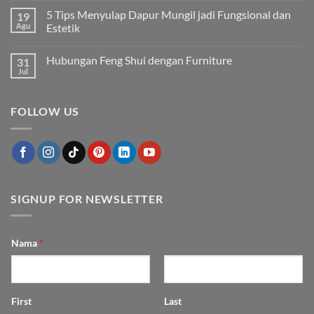
Finishing
ada
5 Tips Menyulap Dapur Mungil jadi Fungsional dan
19
Kayu
komentar
yang
pada
Agu
Estetik
Membuat
Cara
Furniture
Merawat
Tak
Tampak
Furnitur
ada
Hubungan Feng Shui dengan Furniture
31
Mewah
Outdoor
komentar
agar
pada
Jul
Tak
Awet
5
ada
dan
Tips
komentar
Cantik
Menyulap
pada
Bertahun-
Dapur
FOLLOW US
Hubungan
tahun
Mungil
Feng
jadi
Shui
Fungsional
dengan
dan
Furniture
Estetik
SIGNUP FOR NEWSLETTER
Nama
*
First
Last