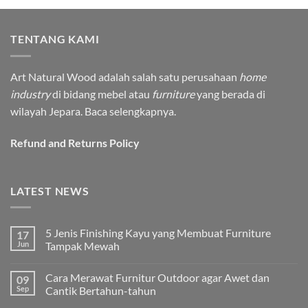
TENTANG KAMI
Art Natural Wood adalah salah satu perusahaan
home
industry
di bidang mebel atau
furniture
yang berada di
wilayah Jepara.
Baca selengkapnya.
Refund and Returns Policy
LATEST NEWS
5 Jenis Finishing Kayu yang Membuat Furniture
17
Jun
Tampak Mewah
Tak
ada
Cara Merawat Furnitur Outdoor agar Awet dan
09
komentar
pada
Sep
Cantik Bertahun-tahun
5
Jenis
Tak