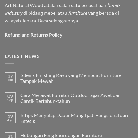
Art Natural Wood adalah salah satu perusahaan
home
industry
di bidang mebel atau
furniture
yang berada di
wilayah Jepara.
Baca selengkapnya.
Refund and Returns Policy
LATEST NEWS
5 Jenis Finishing Kayu yang Membuat Furniture
17
Jun
Tampak Mewah
Tak
ada
Cara Merawat Furnitur Outdoor agar Awet dan
09
komentar
pada
Sep
Cantik Bertahun-tahun
5
Jenis
Tak
Finishing
ada
5 Tips Menyulap Dapur Mungil jadi Fungsional dan
19
Kayu
komentar
yang
pada
Agu
Estetik
Membuat
Cara
Furniture
Merawat
Tak
Tampak
Furnitur
ada
Hubungan Feng Shui dengan Furniture
31
Mewah
Outdoor
komentar