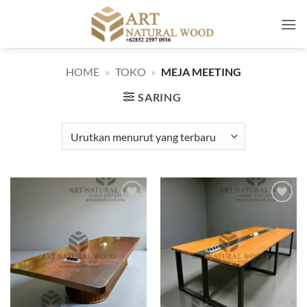
Skip
to
content
HOME
»
TOKO
»
MEJA MEETING
SARING
Add to
Add to
wishlist
wishlist