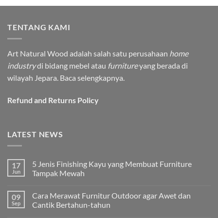
TENTANG KAMI
Art Natural Wood adalah salah satu perusahaan
home
industry
di bidang mebel atau
furniture
yang berada di
wilayah Jepara.
Baca selengkapnya.
Refund and Returns Policy
LATEST NEWS
5 Jenis Finishing Kayu yang Membuat Furniture
17
Jun
Tampak Mewah
Tak
ada
Cara Merawat Furnitur Outdoor agar Awet dan
09
komentar
pada
Sep
Cantik Bertahun-tahun
5
Jenis
Tak