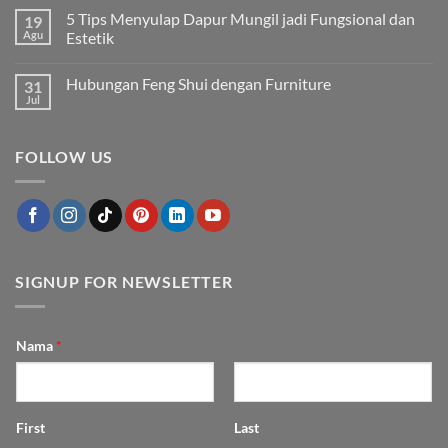
Finishing
ada
5 Tips Menyulap Dapur Mungil jadi Fungsional dan
19
Kayu
komentar
yang
pada
Agu
Estetik
Membuat
Cara
Furniture
Merawat
Tak
Tampak
Furnitur
ada
Hubungan Feng Shui dengan Furniture
31
Mewah
Outdoor
komentar
agar
pada
Jul
Tak
Awet
5
ada
dan
Tips
komentar
Cantik
Menyulap
pada
Bertahun-
Dapur
FOLLOW US
Hubungan
tahun
Mungil
Feng
jadi
Shui
Fungsional
dengan
dan
Furniture
Estetik
SIGNUP FOR NEWSLETTER
Nama
*
First
Last