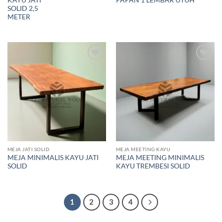
KAYU JATI
PAPAN 1 LEMBAR UTUH
SOLID 2,5
METER
Add to
Add to
wishlist
wishlist
MEJA JATI SOLID
MEJA MEETING KAYU
MEJA MINIMALIS KAYU JATI
MEJA MEETING MINIMALIS
SOLID
KAYU TREMBESI SOLID
1
2
3
4