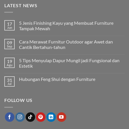
LATEST NEWS
5 Jenis Finishing Kayu yang Membuat Furniture
17
Jun
Tampak Mewah
Tak
ada
Cara Merawat Furnitur Outdoor agar Awet dan
09
komentar
pada
Sep
Cantik Bertahun-tahun
5
Jenis
Tak
Finishing
ada
5 Tips Menyulap Dapur Mungil jadi Fungsional dan
19
Kayu
komentar
yang
pada
Agu
Estetik
Membuat
Cara
Furniture
Merawat
Tak
Tampak
Furnitur
ada
Hubungan Feng Shui dengan Furniture
31
Mewah
Outdoor
komentar
agar
pada
Jul
Tak
Awet
5
ada
dan
Tips
komentar
Cantik
Menyulap
pada
Bertahun-
Dapur
FOLLOW US
Hubungan
tahun
Mungil
Feng
jadi
Shui
Fungsional
dengan
dan
Furniture
Estetik