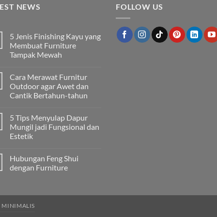
TEST NEWS
FOLLOW US
5 Jenis Finishing Kayu yang
Membuat Furniture
Tampak Mewah
Tak
ada
Cara Merawat Furnitur
komentar
pada
Outdoor agar Awet dan
5
Cantik Bertahun-tahun
Jenis
Finishing
Tak
Kayu
ada
yang
5 Tips Menyulap Dapur
komentar
Membuat
pada
Mungil jadi Fungsional dan
Furniture
Cara
Tampak
Estetik
Merawat
Mewah
Furnitur
Tak
Outdoor
ada
agar
Hubungan Feng Shui
komentar
Awet
pada
dengan Furniture
dan
5
Cantik
Tips
Tak
Bertahun-
Menyulap
ada
tahun
Dapur
komentar
Mungil
pada
jadi
Hubungan
 MINIMALIS
Fungsional
Feng
dan
Shui