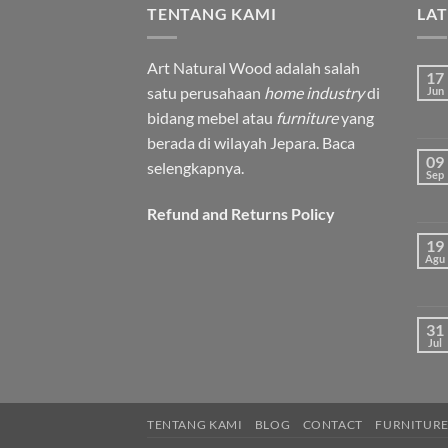
TENTANG KAMI
LA
Art Natural Wood adalah salah
17
satu perusahaan
home industry
di
Jun
bidang mebel atau
furniture
yang
berada di wilayah Jepara.
Baca
09
selengkapnya.
Sep
Refund and Returns Policy
19
Agu
31
Jul
TENTANG KAMI
BLOG
CONTACT
FURNITURE