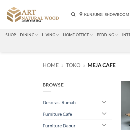
Skip
to
KUNJUNGI SHOWROOM
content
SHOP
DINING
LIVING
HOME OFFICE
BEDDING
INT
HOME
»
TOKO
»
MEJA CAFE
BROWSE
Dekorasi Rumah
Furniture Cafe
Furniture Dapur