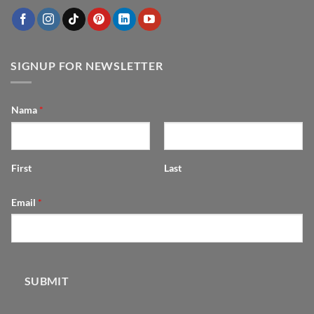
dengan
dan
Furniture
Estetik
SIGNUP FOR NEWSLETTER
Nama
*
First
Last
Email
*
SUBMIT