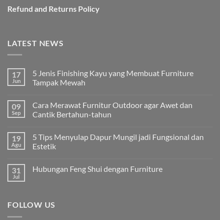
Refund and Returns Policy
LATEST NEWS
5 Jenis Finishing Kayu yang Membuat Furniture
17
Jun
Tampak Mewah
Tak
ada
Cara Merawat Furnitur Outdoor agar Awet dan
09
komentar
pada
Sep
Cantik Bertahun-tahun
5
Jenis
Tak
Finishing
ada
5 Tips Menyulap Dapur Mungil jadi Fungsional dan
19
Kayu
komentar
yang
pada
Agu
Estetik
Membuat
Cara
Furniture
Merawat
Tak
Tampak
Furnitur
ada
Hubungan Feng Shui dengan Furniture
31
Mewah
Outdoor
komentar
agar
pada
Jul
Tak
Awet
5
ada
dan
Tips
komentar
Cantik
Menyulap
pada
Bertahun-
Dapur
FOLLOW US
Hubungan
tahun
Mungil
Feng
jadi
Shui
Fungsional