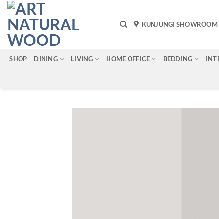
Skip
to
KUNJUNGI SHOWROOM
content
SHOP
DINING
LIVING
HOME OFFICE
BEDDING
INT