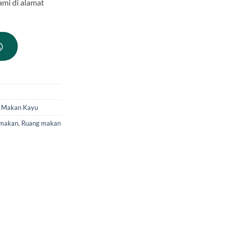
ami di alamat
 Makan Kayu
 makan
,
Ruang makan