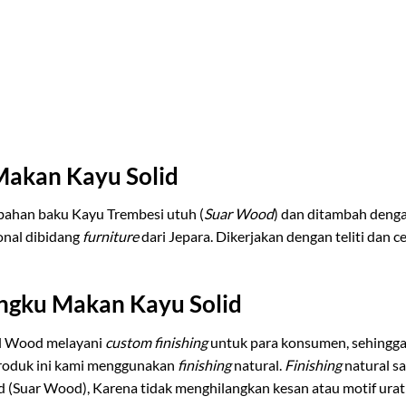
Makan Kayu Solid
ahan baku Kayu Trembesi utuh (
Suar Wood
) dan ditambah denga
onal dibidang
furniture
dari Jepara. Dikerjakan dengan teliti dan 
angku Makan Kayu Solid
al Wood melayani
custom finishing
untuk para konsumen, sehing
produk ini kami menggunakan
finishing
natural.
Finishing
natural s
id (Suar Wood), Karena tidak menghilangkan kesan atau motif urat