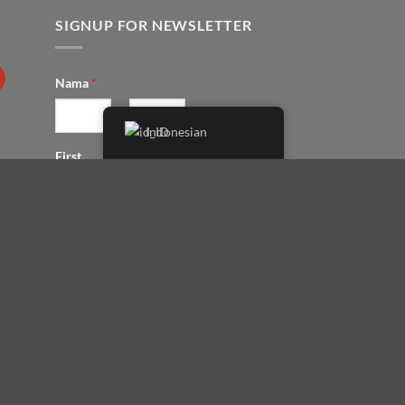
SIGNUP FOR NEWSLETTER
Nama
*
Indonesian
First
Last
Email
*
SUBMIT