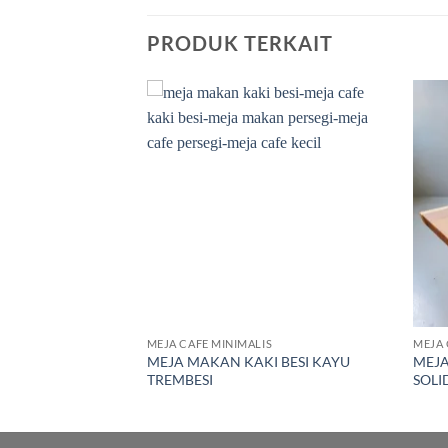
PRODUK TERKAIT
Add to
Add to
wishlist
wishlist
S
MEJA CAFE MINIMALIS
MEJA 
MEJA MAKAN KAKI BESI KAYU
MEJA
U NATURAL
TREMBESI
SOLI