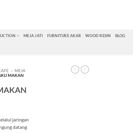
RUCTION
MEJA JATI
FURNITURE AKAR
WOOD RESIN
BLOG
CAFE
»
MEJA
GKU MAKAN
 MAKAN
lalui jaringan
angung datang