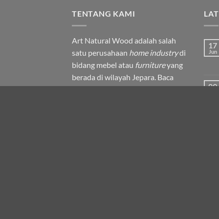
TENTANG KAMI
LA
Art Natural Wood adalah salah
17
satu perusahaan
home industry
di
Jun
bidang mebel atau
furniture
yang
berada di wilayah Jepara.
Baca
09
selengkapnya.
Sep
Refund and Returns Policy
19
Agu
31
Jul
TENTANG KAMI
BLOG
CONTACT
FURNITURE