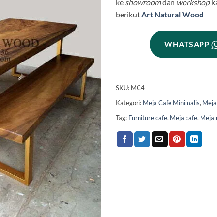
ke
showroom
dan
workshop
k
berikut
Art Natural Wood
WHATSAPP
SKU:
MC4
Kategori:
Meja Cafe Minimalis
,
Meja
Tag:
Furniture cafe
,
Meja cafe
,
Meja