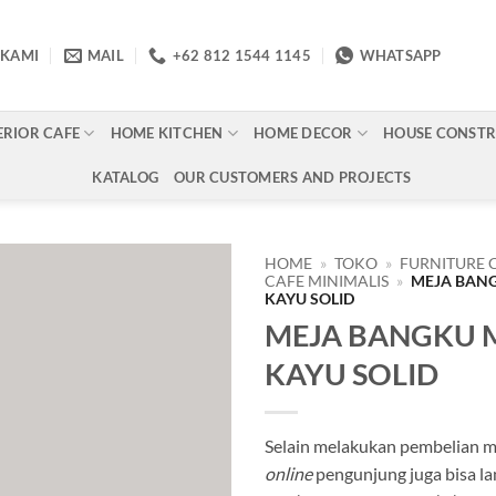
 KAMI
MAIL
+62 812 1544 1145
WHATSAPP
ERIOR CAFE
HOME KITCHEN
HOME DECOR
HOUSE CONST
KATALOG
OUR CUSTOMERS AND PROJECTS
HOME
»
TOKO
»
FURNITURE 
CAFE MINIMALIS
»
MEJA BAN
KAYU SOLID
Add to
MEJA BANGKU
wishlist
KAYU SOLID
Selain melakukan pembelian me
online
pengunjung juga bisa l