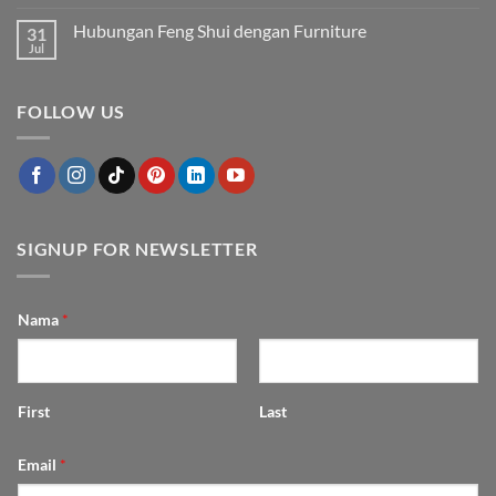
Furniture
Merawat
Tak
Tampak
Furnitur
ada
Hubungan Feng Shui dengan Furniture
31
Mewah
Outdoor
komentar
agar
pada
Jul
Tak
Awet
5
ada
dan
Tips
komentar
Cantik
Menyulap
pada
Bertahun-
Dapur
FOLLOW US
Hubungan
tahun
Mungil
Feng
jadi
Shui
Fungsional
dengan
dan
Furniture
Estetik
SIGNUP FOR NEWSLETTER
Nama
*
First
Last
Email
*