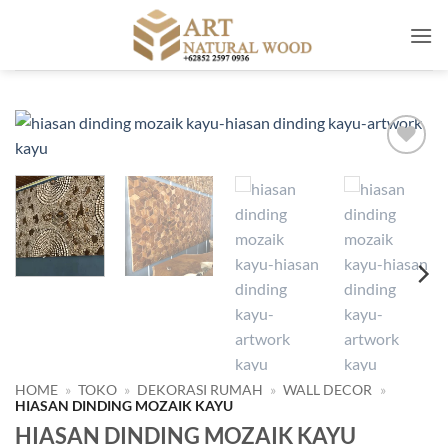
Skip
to
content
Add to
wishlist
HOME
»
TOKO
»
DEKORASI RUMAH
»
WALL DECOR
»
HIASAN DINDING MOZAIK KAYU
HIASAN DINDING MOZAIK KAYU