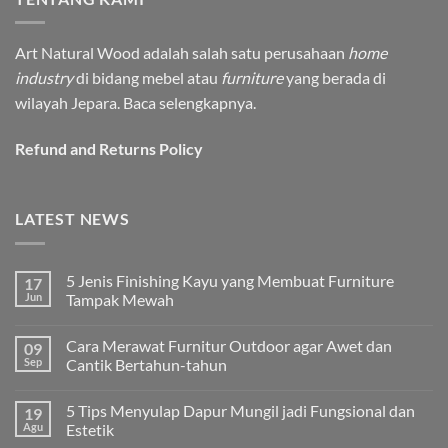
Art Natural Wood adalah salah satu perusahaan
home
industry
di bidang mebel atau
furniture
yang berada di
wilayah Jepara.
Baca selengkapnya.
Refund and Returns Policy
LATEST NEWS
5 Jenis Finishing Kayu yang Membuat Furniture
17
Jun
Tampak Mewah
Tak
ada
Cara Merawat Furnitur Outdoor agar Awet dan
09
komentar
pada
Sep
Cantik Bertahun-tahun
5
Jenis
Tak
Finishing
ada
5 Tips Menyulap Dapur Mungil jadi Fungsional dan
19
Kayu
komentar
yang
pada
Agu
Estetik
Membuat
Cara