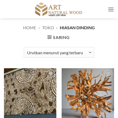
Skip
to
content
HOME
»
TOKO
»
HIASAN DINDING
SARING
Add to
Add to
wishlist
wishlist