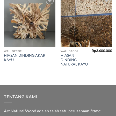
Add to
Add to
wishlist
wishlist
Rp
3.600.000
WALL DECOR
WALL DECOR
HIASAN DINDING AKAR
HIASAN
KAYU
DINDING
NATURAL KAYU
TENTANG KAMI
Art Natural Wood adalah salah satu perusahaan
home