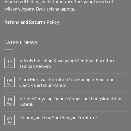
industry
di bidang mebel atau
furniture
yang berada di
wilayah Jepara.
Baca selengkapnya.
Refund and Returns Policy
LATEST NEWS
5 Jenis Finishing Kayu yang Membuat Furniture
17
Jun
Tampak Mewah
Tak
ada
Cara Merawat Furnitur Outdoor agar Awet dan
09
komentar
pada
Sep
Cantik Bertahun-tahun
5
Jenis
Tak
Finishing
ada
5 Tips Menyulap Dapur Mungil jadi Fungsional dan
19
Kayu
komentar
yang
pada
Agu
Estetik
Membuat
Cara
Furniture
Merawat
Tak
Tampak
Furnitur
ada
Hubungan Feng Shui dengan Furniture
31
Mewah
Outdoor
komentar
agar
pada
Jul
Tak
Awet
5
ada
dan
Tips