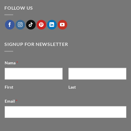
komentar
Cantik
Menyulap
pada
Bertahun-
Dapur
FOLLOW US
Hubungan
tahun
Mungil
Feng
jadi
Shui
Fungsional
dengan
dan
Furniture
Estetik
SIGNUP FOR NEWSLETTER
Nama
*
First
Last
Email
*