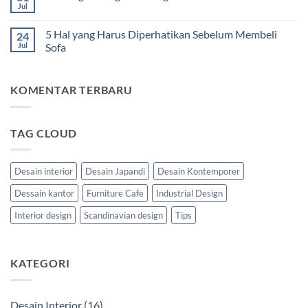
agar
pada
Jul
Tak
Awet
5
ada
dan
Tips
komentar
Cantik
Menyulap
5 Hal yang Harus Diperhatikan Sebelum Membeli
24
pada
Bertahun-
Dapur
Hubungan
Jul
Sofa
tahun
Mungil
Feng
jadi
Tak
Shui
Fungsional
ada
dengan
dan
komentar
Furniture
Estetik
KOMENTAR TERBARU
pada
5
Hal
yang
Harus
TAG CLOUD
Diperhatikan
Sebelum
Membeli
Sofa
Desain interior
Desain Japandi
Desain Kontemporer
Dessain kantor
Furniture Cafe
Industrial Design
Interior design
Scandinavian design
Tips
KATEGORI
Desain Interior
(16)