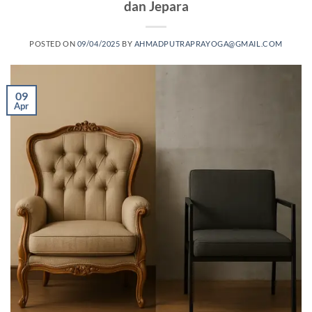
dan Jepara
POSTED ON
09/04/2025
BY
AHMADPUTRAPRAYOGA@GMAIL.COM
09
Apr