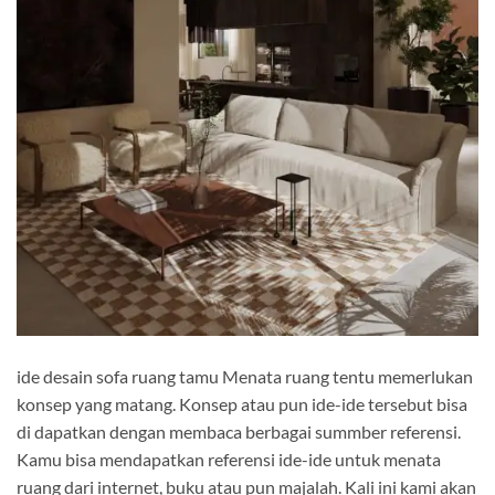
ide desain sofa ruang tamu Menata ruang tentu memerlukan
konsep yang matang. Konsep atau pun ide-ide tersebut bisa
di dapatkan dengan membaca berbagai summber referensi.
Kamu bisa mendapatkan referensi ide-ide untuk menata
ruang dari internet, buku atau pun majalah. Kali ini kami akan