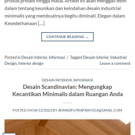
produk pribadi hingga masal. Artikel ini akan menggali lebih
dalam tentang keunikan dan keindahan desain industrial
minimalis yang membuatnya begitu diminati. Elegan dalam
Kesederhanaan […]
CONTINUE READING
→
Posted in
Desain Interior
,
Informasi
|
Tagged
Desain interior
,
Industrial
Design
,
Interior design
Leave a comment
DESAIN INTERIOR
,
INFORMASI
Desain Scandinavian: Mengungkap
Kecantikan Minimalis dalam Ruangan Anda
POSTED ON
04/12/2023
BY
AHMADPUTRAPRAYOGA@GMAIL.COM