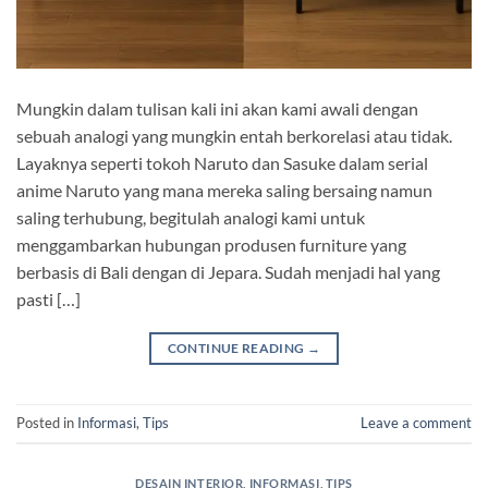
Mungkin dalam tulisan kali ini akan kami awali dengan
sebuah analogi yang mungkin entah berkorelasi atau tidak.
Layaknya seperti tokoh Naruto dan Sasuke dalam serial
anime Naruto yang mana mereka saling bersaing namun
saling terhubung, begitulah analogi kami untuk
menggambarkan hubungan produsen furniture yang
berbasis di Bali dengan di Jepara. Sudah menjadi hal yang
pasti […]
CONTINUE READING
→
Posted in
Informasi
,
Tips
Leave a comment
DESAIN INTERIOR
,
INFORMASI
,
TIPS