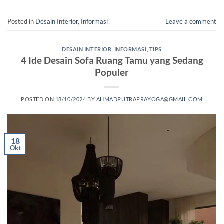
Posted in
Desain Interior
,
Informasi
Leave a comment
DESAIN INTERIOR
,
INFORMASI
,
TIPS
4 Ide Desain Sofa Ruang Tamu yang Sedang
Populer
POSTED ON
18/10/2024
BY
AHMADPUTRAPRAYOGA@GMAIL.COM
18
Okt