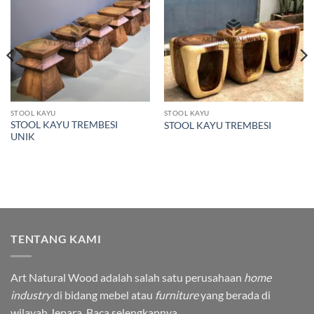
wishlist
wishlist
STOOL KAYU
STOOL KAYU
STOOL KAYU TREMBESI
STOOL KAYU TREMBESI
UNIK
TENTANG KAMI
Art Natural Wood adalah salah satu perusahaan
home
industry
di bidang mebel atau
furniture
yang berada di
wilayah Jepara.
Baca selengkapnya.