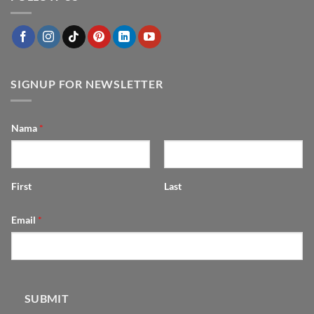
Feng
jadi
Shui
Fungsional
dengan
dan
Furniture
Estetik
SIGNUP FOR NEWSLETTER
Nama
*
First
Last
Email
*
SUBMIT