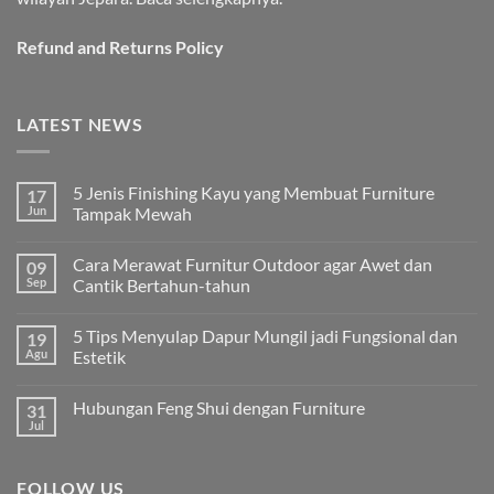
Refund and Returns Policy
LATEST NEWS
5 Jenis Finishing Kayu yang Membuat Furniture
17
Jun
Tampak Mewah
Tak
ada
Cara Merawat Furnitur Outdoor agar Awet dan
09
komentar
pada
Sep
Cantik Bertahun-tahun
5
Jenis
Tak
Finishing
ada
5 Tips Menyulap Dapur Mungil jadi Fungsional dan
19
Kayu
komentar
yang
pada
Agu
Estetik
Membuat
Cara
Furniture
Merawat
Tak
Tampak
Furnitur
ada
Hubungan Feng Shui dengan Furniture
31
Mewah
Outdoor
komentar
agar
pada
Jul
Tak
Awet
5
ada
dan
Tips
komentar
Cantik
Menyulap
pada
Bertahun-
Dapur
FOLLOW US
Hubungan
tahun
Mungil