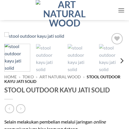
Skip
to
content
Add to
wishlist
HOME
»
TOKO
»
ART NATURAL WOOD
»
STOOL OUTDOOR
KAYU JATI SOLID
STOOL OUTDOOR KAYU JATI SOLID
Selain melakukan pembelian melalui jaringan
online
pengunjung juga bisa langung datang