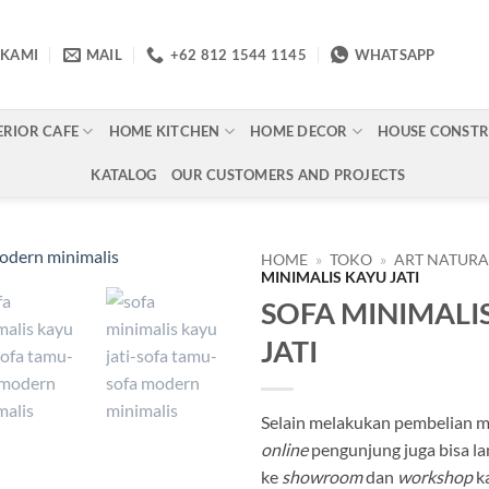
 KAMI
MAIL
+62 812 1544 1145
WHATSAPP
ERIOR CAFE
HOME KITCHEN
HOME DECOR
HOUSE CONST
KATALOG
OUR CUSTOMERS AND PROJECTS
HOME
»
TOKO
»
ART NATUR
MINIMALIS KAYU JATI
SOFA MINIMALI
Add to
wishlist
JATI
Selain melakukan pembelian me
online
pengunjung juga bisa l
ke
showroom
dan
workshop
k