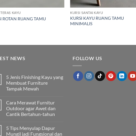
 TERAS KAYU
KURSI SANTAI KAYU
KURSI KAYU RUANG TAMU
I ROTAN RUANG TAMU
MINIMALIS
TEST NEWS
FOLLOW US
5 Jenis Finishing Kayu yang
Membuat Furniture
Tampak Mewah
Tak
ada
Cara Merawat Furnitur
komentar
pada
Outdoor agar Awet dan
5
Cantik Bertahun-tahun
Jenis
Finishing
Tak
Kayu
ada
yang
5 Tips Menyulap Dapur
komentar
Membuat
pada
Mungil jadi Fungsional dan
Furniture
Cara