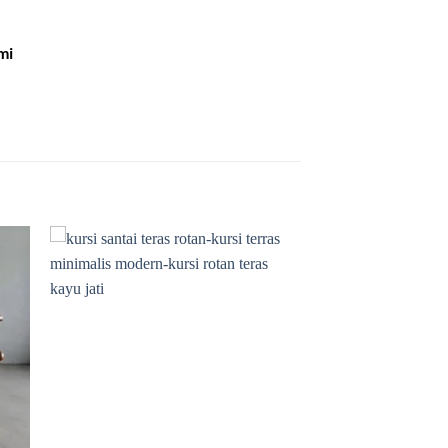
mi
 to
Add to
list
wishlist