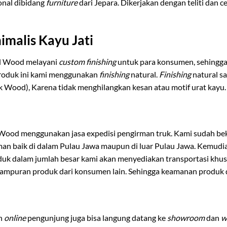
onal dibidang
furniture
dari Jepara. Dikerjakan dengan teliti dan 
imalis Kayu Jati
al Wood melayani
custom finishing
untuk para konsumen, sehing
produk ini kami menggunakan
finishing
natural.
Finishing
natural s
eak Wood), Karena tidak menghilangkan kesan atau motif urat kayu.
 Wood menggunakan jasa expedisi pengirman truk. Kami sudah beke
riman baik di dalam Pulau Jawa maupun di luar Pulau Jawa. Kemud
duk dalam jumlah besar kami akan menyediakan transportasi kh
campuran produk dari konsumen lain. Sehingga keamanan produk da
an
online
pengunjung juga bisa langung datang ke
showroom
dan
w