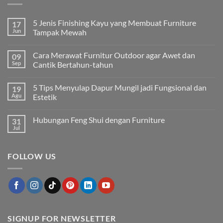
5 Jenis Finishing Kayu yang Membuat Furniture
17
Jun
Tampak Mewah
Tak
ada
Cara Merawat Furnitur Outdoor agar Awet dan
09
komentar
pada
Sep
Cantik Bertahun-tahun
5
Jenis
Tak
Finishing
ada
5 Tips Menyulap Dapur Mungil jadi Fungsional dan
19
Kayu
komentar
yang
pada
Agu
Estetik
Membuat
Cara
Furniture
Merawat
Tak
Tampak
Furnitur
ada
Hubungan Feng Shui dengan Furniture
31
Mewah
Outdoor
komentar
agar
pada
Jul
Tak
Awet
5
ada
dan
Tips
komentar
Cantik
Menyulap
pada
Bertahun-
Dapur
FOLLOW US
Hubungan
tahun
Mungil
Feng
jadi
Shui
Fungsional
dengan
dan
Furniture
Estetik
SIGNUP FOR NEWSLETTER