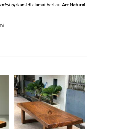
orkshop
kami di alamat berikut
Art Natural
mi
 to
Add to
list
wishlist