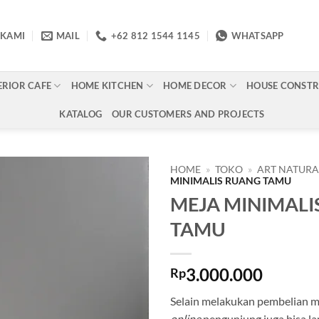
 KAMI
MAIL
+62 812 1544 1145
WHATSAPP
ERIOR CAFE
HOME KITCHEN
HOME DECOR
HOUSE CONST
KATALOG
OUR CUSTOMERS AND PROJECTS
HOME
»
TOKO
»
ART NATUR
MINIMALIS RUANG TAMU
MEJA MINIMALI
Add to
wishlist
TAMU
3.000.000
Rp
Selain melakukan pembelian me
online
pengunjung juga bisa l