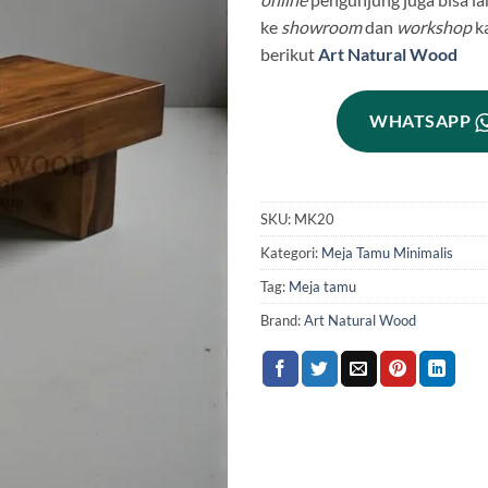
ke
showroom
dan
workshop
k
berikut
Art Natural Wood
WHATSAPP
SKU:
MK20
Kategori:
Meja Tamu Minimalis
Tag:
Meja tamu
Brand:
Art Natural Wood