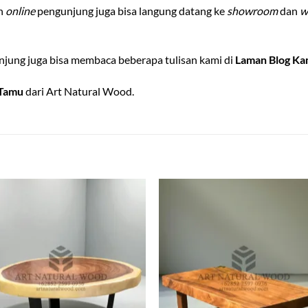
an
online
pengunjung juga bisa langung datang ke
showroom
dan
w
jung juga bisa membaca beberapa tulisan kami di
Laman Blog Ka
 Tamu
dari Art Natural Wood.
Add to
Add
wishlist
wish