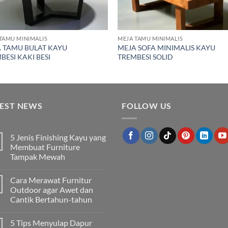
TAMU MINIMALIS
MEJA TAMU MINIMALIS
 TAMU BULAT KAYU
MEJA SOFA MINIMALIS KAYU
BESI KAKI BESI
TREMBESI SOLID
TEST NEWS
FOLLOW US
5 Jenis Finishing Kayu yang
Membuat Furniture
Tampak Mewah
Tak
ada
Cara Merawat Furnitur
komentar
pada
Outdoor agar Awet dan
5
Cantik Bertahun-tahun
Jenis
Finishing
Tak
Kayu
ada
yang
5 Tips Menyulap Dapur
komentar
Membuat