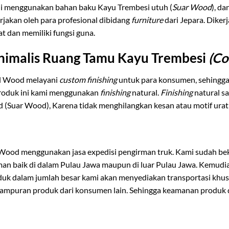
ni menggunakan bahan baku Kayu Trembesi utuh (
Suar Wood
), d
jakan oleh para profesional dibidang
furniture
dari Jepara. Diker
t dan memiliki fungsi guna.
inimalis Ruang Tamu Kayu Trembesi
(Co
al Wood melayani
custom finishing
untuk para konsumen, sehing
produk ini kami menggunakan
finishing
natural.
Finishing
natural s
id (Suar Wood), Karena tidak menghilangkan kesan atau motif urat
 Wood menggunakan jasa expedisi pengirman truk. Kami sudah beke
riman baik di dalam Pulau Jawa maupun di luar Pulau Jawa. Kemud
duk dalam jumlah besar kami akan menyediakan transportasi kh
campuran produk dari konsumen lain. Sehingga keamanan produk da