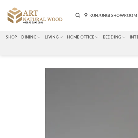
Skip
to
KUNJUNGI SHOWROOM
content
SHOP
DINING
LIVING
HOME OFFICE
BEDDING
INT