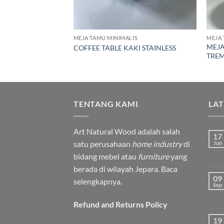
IS
MEJA TAMU MINIMALIS
MEJA 
INIMALIS RUANG
MEJA
COFFEE TABLE KAKI STAINLESS
TREM
TENTANG KAMI
LA
Art Natural Wood adalah salah
17
satu perusahaan
home industry
di
Jun
bidang mebel atau
furniture
yang
berada di wilayah Jepara.
Baca
09
selengkapnya.
Sep
Refund and Returns Policy
19