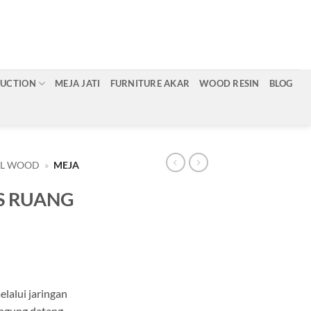
RUCTION
MEJA JATI
FURNITURE AKAR
WOOD RESIN
BLOG
AL WOOD
»
MEJA
S RUANG
lalui jaringan
angung datang