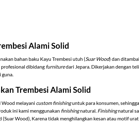
embesi Alami Solid
unakan bahan baku Kayu Trembesi utuh (
Suar Wood
) dan ditamba
 profesional dibidang
furniture
dari Jepara. Dikerjakan dengan tel
i guna.
kan Trembesi Alami Solid
al Wood melayani
custom finishing
untuk para konsumen, sehing
produk ini kami menggunakan
finishing
natural.
Finishing
natural s
id (Suar Wood), Karena tidak menghilangkan kesan atau motif urat