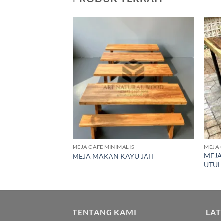
Add to
Add to
wishlist
wishlist
S
MEJA CAFE MINIMALIS
MEJA 
STRIAL KAYU
MEJ
MEJA MAKAN KAYU JATI
UTU
TENTANG KAMI
LA