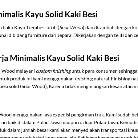
imalis Kayu Solid Kaki Besi
n baku Kayu Trembesi utuh (
Suar Wood
) dan ditambah dengan ko
al dibidang furniture dari Jepara. Dikerjakan dengan teliti dan 
ja Minimalis Kayu Solid Kaki Besi
al Wood melayani
custom finishing
untuk para konsumen sehingg
Untuk produk ini kami menggunakan
finishing
natural. Finishing na
esi solid (Suar Wood), Karena tidak menghilangkan kesan atau mo
 Wood menggunakan jasa expedisi pengirman truk. Kami sudah beke
riman baik di dalam Pulau Jawa maupun di luar Pulau Jawa. Kemud
duk dalam jumlah besar kami akan menyediakan transportasi kh
campuran produk dari konsumen lain. Sehingga keamanan produk da