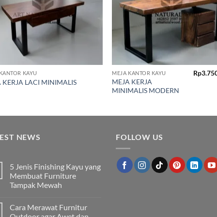
Rp
3.75
KANTOR KAYU
MEJA KANTOR KAYU
MEJA KERJA
 KERJA LACI MINIMALIS
MINIMALIS MODERN
TEST NEWS
FOLLOW US
5 Jenis Finishing Kayu yang
Membuat Furniture
Tampak Mewah
Tak
ada
Cara Merawat Furnitur
komentar
pada
Outdoor agar Awet dan