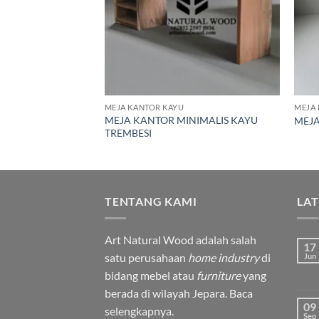
MEJA KANTOR KAYU
MEJA 
MEJA KANTOR MINIMALIS KAYU
 KAYU SOLID
MEJA
TREMBESI
TENTANG KAMI
LA
Art Natural Wood adalah salah
17
satu perusahaan
home industry
di
Jun
bidang mebel atau
furniture
yang
berada di wilayah Jepara.
Baca
09
selengkapnya.
Sep