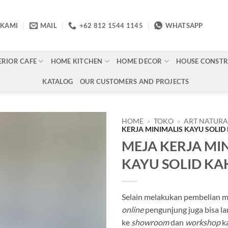
 KAMI
MAIL
+62 812 1544 1145
WHATSAPP
ERIOR CAFE
HOME KITCHEN
HOME DECOR
HOUSE CONST
KATALOG
OUR CUSTOMERS AND PROJECTS
HOME
»
TOKO
»
ART NATUR
KERJA MINIMALIS KAYU SOLID 
MEJA KERJA MI
Add to
wishlist
KAYU SOLID KAK
Selain melakukan pembelian me
online
pengunjung juga bisa l
ke
showroom
dan
workshop
k