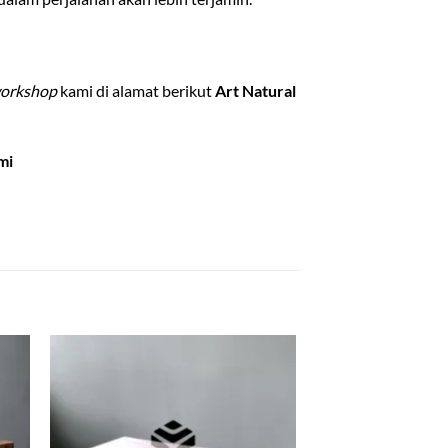
orkshop
kami di alamat berikut
Art Natural
mi
 to
Add to
list
wishlist