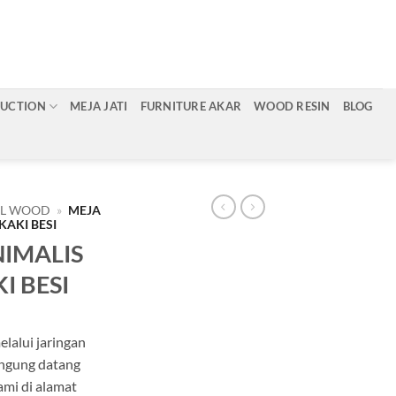
RUCTION
MEJA JATI
FURNITURE AKAR
WOOD RESIN
BLOG
AL WOOD
»
MEJA
KAKI BESI
NIMALIS
I BESI
lalui jaringan
angung datang
ami di alamat