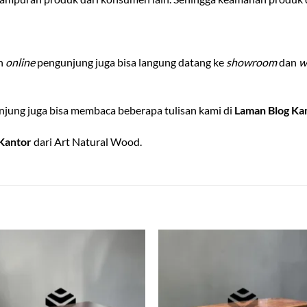
an
online
pengunjung juga bisa langung datang ke
showroom
dan
w
jung juga bisa membaca beberapa tulisan kami di
Laman Blog Ka
Kantor
dari Art Natural Wood.
Add to
Add
wishlist
wish