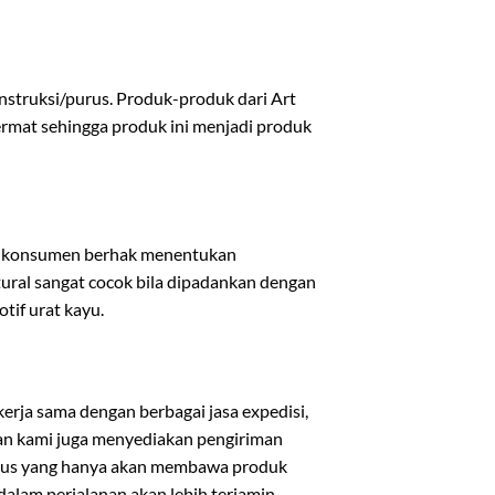
nstruksi/purus. Produk-produk dari Art
cermat sehingga produk ini menjadi produk
a konsumen berhak menentukan
tural sangat cocok bila dipadankan dengan
tif urat kayu.
rja sama dengan berbagai jasa expedisi,
ian kami juga menyediakan pengiriman
usus yang hanya akan membawa produk
lam perjalanan akan lebih terjamin.