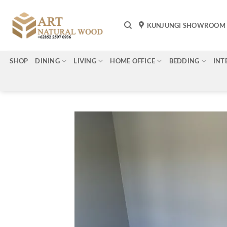
Skip
to
KUNJUNGI SHOWROOM
content
SHOP
DINING
LIVING
HOME OFFICE
BEDDING
INT