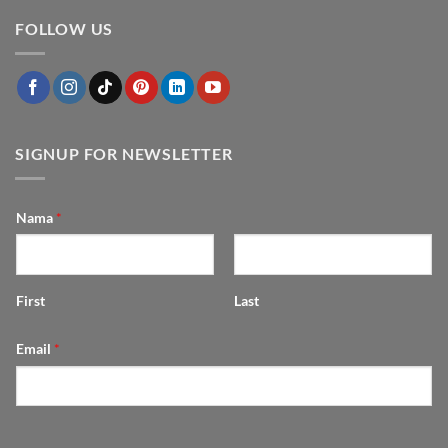
komentar
Cantik
Menyulap
pada
Bertahun-
Dapur
FOLLOW US
Hubungan
tahun
Mungil
Feng
jadi
Shui
Fungsional
dengan
dan
Furniture
Estetik
SIGNUP FOR NEWSLETTER
Nama
*
First
Last
Email
*