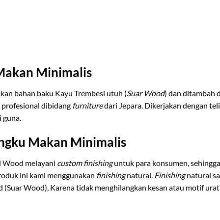
Makan Minimalis
kan bahan baku Kayu Trembesi utuh (
Suar Wood
) dan ditambah 
 profesional dibidang
furniture
dari Jepara. Dikerjakan dengan tel
i guna.
angku Makan Minimalis
al Wood melayani
custom finishing
untuk para konsumen, sehing
produk ini kami menggunakan
finishing
natural.
Finishing
natural s
id (Suar Wood), Karena tidak menghilangkan kesan atau motif urat