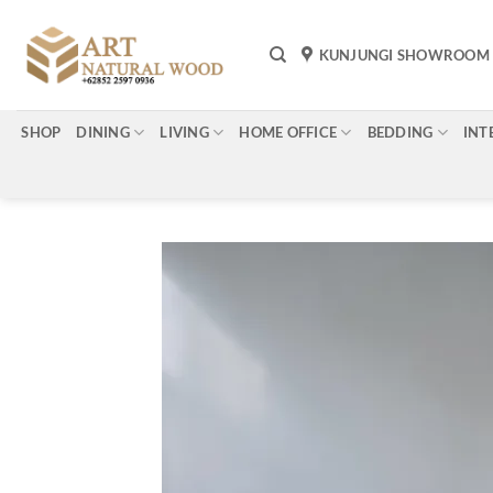
Skip
to
KUNJUNGI SHOWROOM
content
SHOP
DINING
LIVING
HOME OFFICE
BEDDING
INT