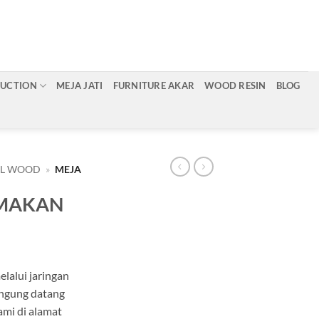
RUCTION
MEJA JATI
FURNITURE AKAR
WOOD RESIN
BLOG
AL WOOD
»
MEJA
 MAKAN
lalui jaringan
angung datang
ami di alamat