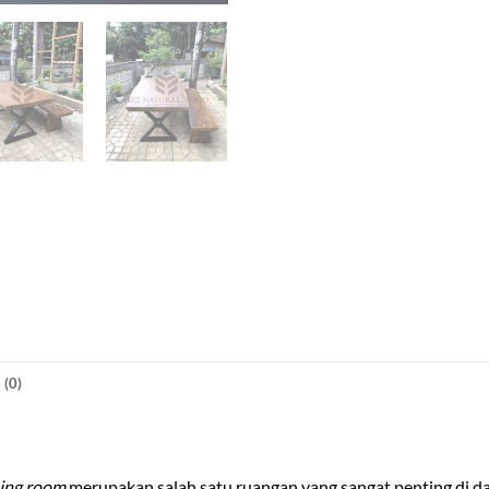
(0)
ing room
merupakan salah satu ruangan yang sangat penting di d