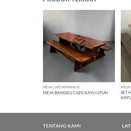
Add to
Add to
wishlist
wishlist
S
MEJA CAFE MINIMALIS
MEJA 
U TREMBESI
SET 
MEJA BANGKU CAFE KAYU UTUH
KAYU
TENTANG KAMI
LA