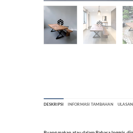
DESKRIPSI
INFORMASI TAMBAHAN
ULASAN 
meja bangku makan minimalis
Ruang makan atau dalam Bahasa Inggris
din