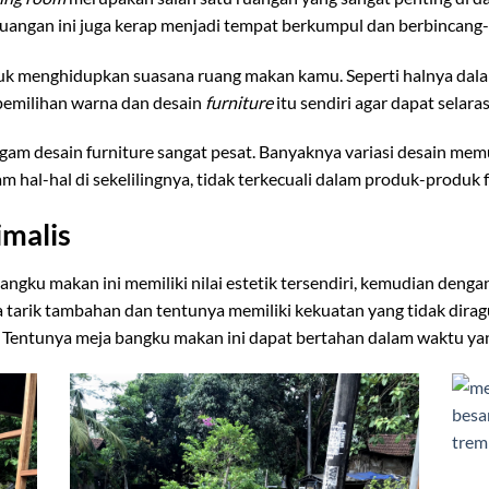
uangan ini juga kerap menjadi tempat berkumpul dan berbincang-
tuk menghidupkan suasana ruang makan kamu. Seperti halnya dal
pemilihan warna dan desain
furniture
itu sendiri agar dapat sela
gam desain furniture sangat pesat. Banyaknya variasi desain mem
hal-hal di sekelilingnya, tidak terkecuali dalam produk-produk f
malis
angku makan ini memiliki nilai estetik tersendiri, kemudian den
 tarik tambahan dan tentunya memiliki kekuatan yang tidak diragu
k. Tentunya meja bangku makan ini dapat bertahan dalam waktu ya