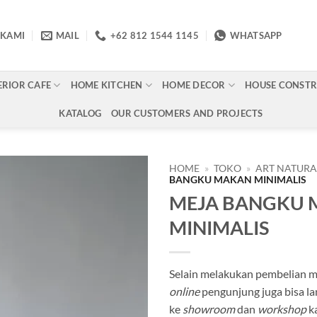
 KAMI
MAIL
+62 812 1544 1145
WHATSAPP
ERIOR CAFE
HOME KITCHEN
HOME DECOR
HOUSE CONST
KATALOG
OUR CUSTOMERS AND PROJECTS
HOME
»
TOKO
»
ART NATUR
BANGKU MAKAN MINIMALIS
MEJA BANGKU
Add to
wishlist
MINIMALIS
Selain melakukan pembelian me
online
pengunjung juga bisa l
ke
showroom
dan
workshop
k