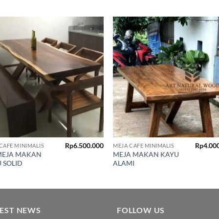
Add to
Add
wishlist
wish
Rp
6.500.000
Rp
4.00
CAFE MINIMALIS
MEJA CAFE MINIMALIS
MEJA MAKAN
MEJA MAKAN KAYU
 SOLID
ALAMI
TEST NEWS
FOLLOW US