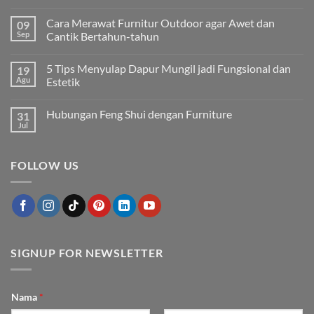
Tak
ada
Cara Merawat Furnitur Outdoor agar Awet dan
09
komentar
pada
Sep
Cantik Bertahun-tahun
5
Jenis
Tak
Finishing
ada
5 Tips Menyulap Dapur Mungil jadi Fungsional dan
19
Kayu
komentar
yang
pada
Agu
Estetik
Membuat
Cara
Furniture
Merawat
Tak
Tampak
Furnitur
ada
Hubungan Feng Shui dengan Furniture
31
Mewah
Outdoor
komentar
agar
pada
Jul
Tak
Awet
5
ada
dan
Tips
komentar
Cantik
Menyulap
pada
Bertahun-
Dapur
FOLLOW US
Hubungan
tahun
Mungil
Feng
jadi
Shui
Fungsional
dengan
dan
Furniture
Estetik
SIGNUP FOR NEWSLETTER
Nama
*