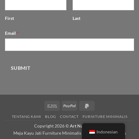
First
Last
Email
*
SUBMIT
Bank
PayPal
PayPal
Transfer
2
TENTANG KAMI
BLOG
CONTACT
FURNITURE MINIMALIS
Copyright 2026 ©
Art Natural Wood
Indonesian
Meja Kayu Jati
Furniture Minimalis
Meja Makan Minimalis