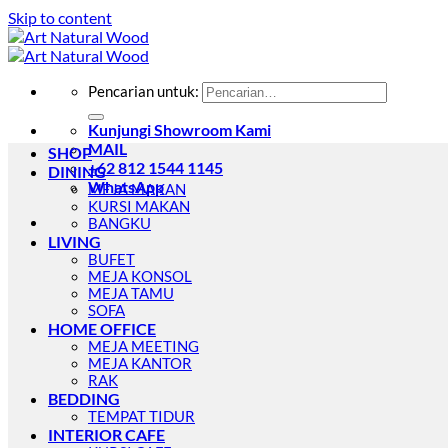
Skip to content
Pencarian untuk:
Kunjungi Showroom Kami
MAIL
SHOP
+62 812 1544 1145
DINING
WhatsApp
MEJA MAKAN
KURSI MAKAN
BANGKU
LIVING
BUFET
MEJA KONSOL
MEJA TAMU
SOFA
HOME OFFICE
MEJA MEETING
MEJA KANTOR
RAK
BEDDING
TEMPAT TIDUR
INTERIOR CAFE