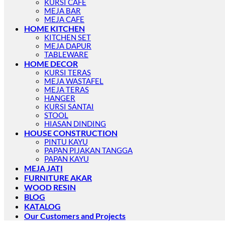
KURSI CAFE
MEJA BAR
MEJA CAFE
HOME KITCHEN
KITCHEN SET
MEJA DAPUR
TABLEWARE
HOME DECOR
KURSI TERAS
MEJA WASTAFEL
MEJA TERAS
HANGER
KURSI SANTAI
STOOL
HIASAN DINDING
HOUSE CONSTRUCTION
PINTU KAYU
PAPAN PIJAKAN TANGGA
PAPAN KAYU
MEJA JATI
FURNITURE AKAR
WOOD RESIN
BLOG
KATALOG
Our Customers and Projects