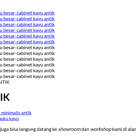
NTIK
IK
juga bisa langung datang ke
showroom
dan
workshop
kami di ala