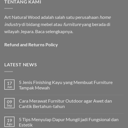
TENTANG KAMI
Art Natural Wood adalah salah satu perusahaan
home
industry
di bidang mebel atau
furniture
yang berada di
wilayah Jepara.
Baca selengkapnya.
Refund and Returns Policy
LATEST NEWS
5 Jenis Finishing Kayu yang Membuat Furniture
17
Jun
Tampak Mewah
Tak
ada
Cara Merawat Furnitur Outdoor agar Awet dan
09
komentar
pada
Sep
Cantik Bertahun-tahun
5
Jenis
Tak
Finishing
ada
5 Tips Menyulap Dapur Mungil jadi Fungsional dan
19
Kayu
komentar
yang
pada
Agu
Estetik
Membuat
Cara