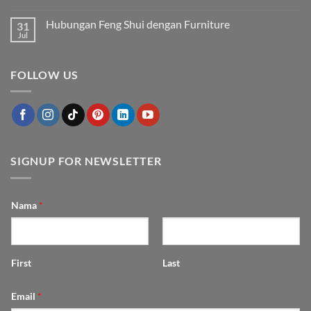
Furniture
Merawat
Tak
Tampak
Furnitur
ada
Hubungan Feng Shui dengan Furniture
31
Mewah
Outdoor
komentar
agar
pada
Jul
Tak
Awet
5
ada
dan
Tips
komentar
Cantik
Menyulap
pada
Bertahun-
Dapur
FOLLOW US
Hubungan
tahun
Mungil
Feng
jadi
Shui
Fungsional
dengan
dan
Furniture
Estetik
SIGNUP FOR NEWSLETTER
Nama
*
First
Last
Email
*