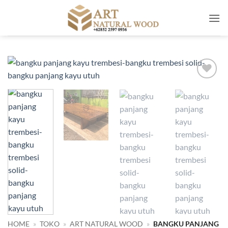
Skip
to
content
Add to
wishlist
HOME
»
TOKO
»
ART NATURAL WOOD
»
BANGKU PANJANG