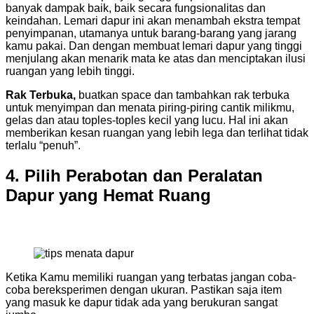
banyak dampak baik, baik secara fungsionalitas dan
keindahan. Lemari dapur ini akan menambah ekstra tempat
penyimpanan, utamanya untuk barang-barang yang jarang
kamu pakai. Dan dengan membuat lemari dapur yang tinggi
menjulang akan menarik mata ke atas dan menciptakan ilusi
ruangan yang lebih tinggi.
Rak Terbuka,
buatkan space dan tambahkan rak terbuka
untuk menyimpan dan menata piring-piring cantik milikmu,
gelas dan atau toples-toples kecil yang lucu. Hal ini akan
memberikan kesan ruangan yang lebih lega dan terlihat tidak
terlalu “penuh”.
4. Pilih Perabotan dan Peralatan
Dapur yang Hemat Ruang
tips menata dapur
Ketika Kamu memiliki ruangan yang terbatas jangan coba-
coba bereksperimen dengan ukuran. Pastikan saja item
yang masuk ke dapur tidak ada yang berukuran sangat