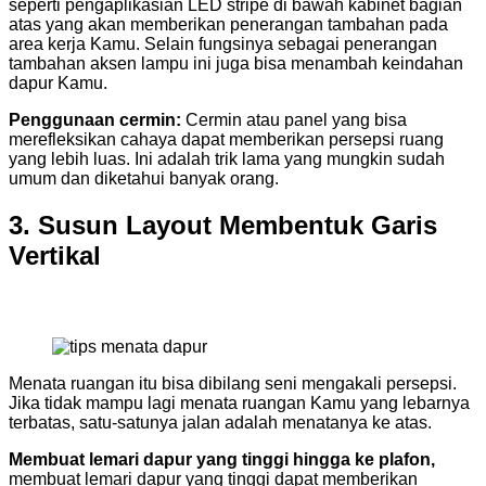
seperti pengaplikasian LED stripe di bawah kabinet bagian
atas yang akan memberikan penerangan tambahan pada
area kerja Kamu. Selain fungsinya sebagai penerangan
tambahan aksen lampu ini juga bisa menambah keindahan
dapur Kamu.
Penggunaan cermin:
Cermin atau panel yang bisa
merefleksikan cahaya dapat memberikan persepsi ruang
yang lebih luas. Ini adalah trik lama yang mungkin sudah
umum dan diketahui banyak orang.
3. Susun Layout Membentuk Garis
Vertikal
tips menata dapur
Menata ruangan itu bisa dibilang seni mengakali persepsi.
Jika tidak mampu lagi menata ruangan Kamu yang lebarnya
terbatas, satu-satunya jalan adalah menatanya ke atas.
Membuat lemari dapur yang tinggi hingga ke plafon,
membuat lemari dapur yang tinggi dapat memberikan