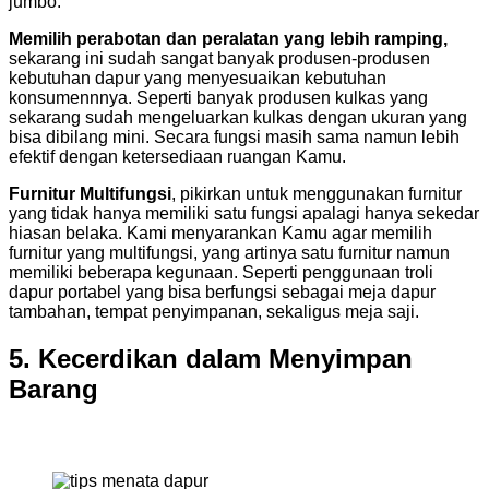
jumbo.
Memilih perabotan dan peralatan yang lebih ramping,
sekarang ini sudah sangat banyak produsen-produsen
kebutuhan dapur yang menyesuaikan kebutuhan
konsumennnya. Seperti banyak produsen kulkas yang
sekarang sudah mengeluarkan kulkas dengan ukuran yang
bisa dibilang mini. Secara fungsi masih sama namun lebih
efektif dengan ketersediaan ruangan Kamu.
Furnitur Multifungsi
, pikirkan untuk menggunakan furnitur
yang tidak hanya memiliki satu fungsi apalagi hanya sekedar
hiasan belaka. Kami menyarankan Kamu agar memilih
furnitur yang multifungsi, yang artinya satu furnitur namun
memiliki beberapa kegunaan. Seperti penggunaan troli
dapur portabel yang bisa berfungsi sebagai meja dapur
tambahan, tempat penyimpanan, sekaligus meja saji.
5.
Kecerdikan dalam Menyimpan
Barang
tips menata dapur