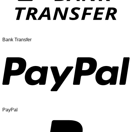
Bank Transfer
PayPal