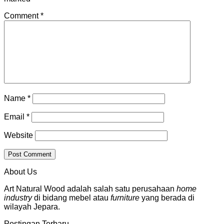
Comment
*
Name
*
Email
*
Website
About Us
Art Natural Wood adalah salah satu perusahaan
home
industry
di bidang mebel atau
furniture
yang berada di
wilayah Jepara.
Postingan Terbaru