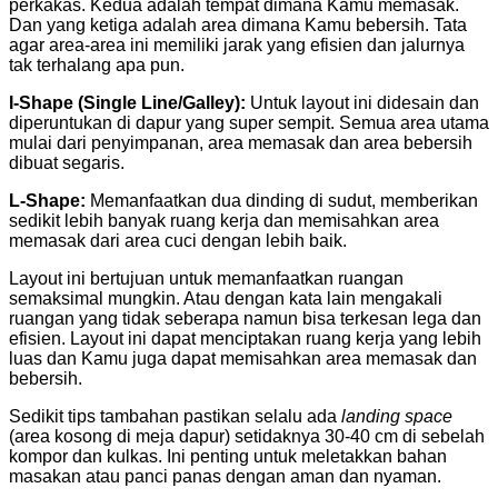
perkakas. Kedua adalah tempat dimana Kamu memasak.
Dan yang ketiga adalah area dimana Kamu bebersih. Tata
agar area-area ini memiliki jarak yang efisien dan jalurnya
tak terhalang apa pun.
I-Shape (Single Line/Galley):
Untuk layout ini didesain dan
diperuntukan di dapur yang super sempit. Semua area utama
mulai dari penyimpanan, area memasak dan area bebersih
dibuat segaris.
L-Shape:
Memanfaatkan dua dinding di sudut, memberikan
sedikit lebih banyak ruang kerja dan memisahkan area
memasak dari area cuci dengan lebih baik.
Layout ini bertujuan untuk memanfaatkan ruangan
semaksimal mungkin. Atau dengan kata lain mengakali
ruangan yang tidak seberapa namun bisa terkesan lega dan
efisien. Layout ini dapat menciptakan ruang kerja yang lebih
luas dan Kamu juga dapat memisahkan area memasak dan
bebersih.
Sedikit tips tambahan pastikan selalu ada
landing space
(area kosong di meja dapur) setidaknya 30-40 cm di sebelah
kompor dan kulkas. Ini penting untuk meletakkan bahan
masakan atau panci panas dengan aman dan nyaman.