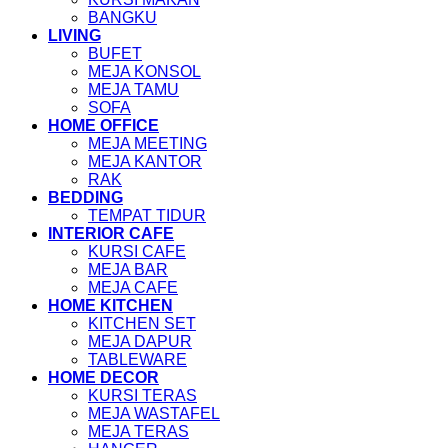
BANGKU
LIVING
BUFET
MEJA KONSOL
MEJA TAMU
SOFA
HOME OFFICE
MEJA MEETING
MEJA KANTOR
RAK
BEDDING
TEMPAT TIDUR
INTERIOR CAFE
KURSI CAFE
MEJA BAR
MEJA CAFE
HOME KITCHEN
KITCHEN SET
MEJA DAPUR
TABLEWARE
HOME DECOR
KURSI TERAS
MEJA WASTAFEL
MEJA TERAS