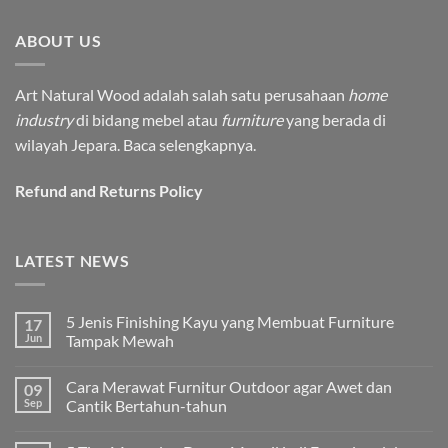
ABOUT US
Art Natural Wood adalah salah satu perusahaan
home
industry
di bidang mebel atau
furniture
yang berada di
wilayah Jepara.
Baca selengkapnya.
Refund and Returns Policy
LATEST NEWS
5 Jenis Finishing Kayu yang Membuat Furniture
17
Jun
Tampak Mewah
No
Comments
Cara Merawat Furnitur Outdoor agar Awet dan
09
on
5
Sep
Cantik Bertahun-tahun
Jenis
Finishing
No
Kayu
Comments