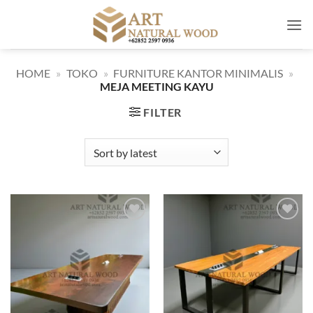
Skip
to
content
HOME
»
TOKO
»
FURNITURE KANTOR MINIMALIS
»
MEJA MEETING KAYU
FILTER
Add to
Add to
wishlist
wishlist