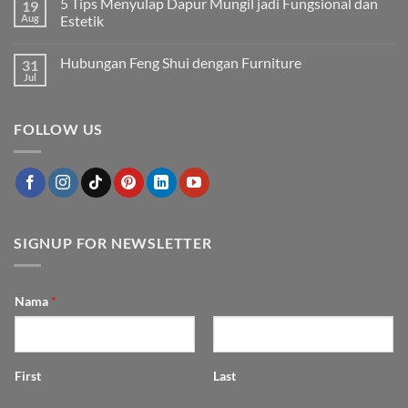
5 Tips Menyulap Dapur Mungil jadi Fungsional dan
19
yang
on
Membuat
Cara
Aug
Estetik
Furniture
Merawat
Tampak
Furnitur
No
Mewah
Outdoor
Comments
Hubungan Feng Shui dengan Furniture
31
agar
on
Awet
5
Jul
No
dan
Tips
Comments
Cantik
Menyulap
on
Bertahun-
Dapur
Hubungan
tahun
Mungil
FOLLOW US
Feng
jadi
Shui
Fungsional
dengan
dan
Furniture
Estetik
SIGNUP FOR NEWSLETTER
Nama
*
First
Last