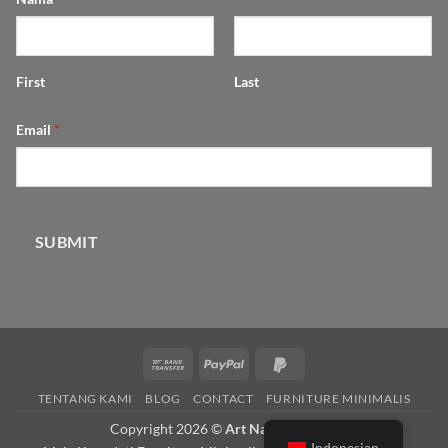
First
Last
Email
*
SUBMIT
Bank
PayPal
PayPal
Transfer
2
TENTANG KAMI
BLOG
CONTACT
FURNITURE MINIMALIS
Copyright 2026 ©
Art Natural Wood
Indonesian