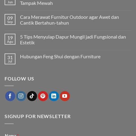
Jun
Tampak Mewah
Tak
ada
Cara Merawat Furnitur Outdoor agar Awet dan
09
komentar
pada
Sep
Cantik Bertahun-tahun
5
Jenis
Tak
Finishing
ada
5 Tips Menyulap Dapur Mungil jadi Fungsional dan
19
Kayu
komentar
yang
pada
Agu
Estetik
Membuat
Cara
Furniture
Merawat
Tak
Tampak
Furnitur
ada
Hubungan Feng Shui dengan Furniture
31
Mewah
Outdoor
komentar
agar
pada
Jul
Tak
Awet
5
ada
dan
Tips
komentar
Cantik
Menyulap
pada
Bertahun-
Dapur
FOLLOW US
Hubungan
tahun
Mungil
Feng
jadi
Shui
Fungsional
dengan
dan
Furniture
Estetik
SIGNUP FOR NEWSLETTER
Nama
*