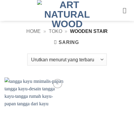
Skip
to
content
HOME
»
TOKO
»
WOODEN STAIR
SARING
Add to
wishlist