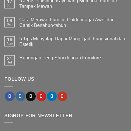
5 Jenis Finishing Kayu yang Membuat Furniture
17
Jun
Tampak Mewah
Tak
ada
Cara Merawat Furnitur Outdoor agar Awet dan
09
komentar
pada
Sep
Cantik Bertahun-tahun
5
Jenis
Tak
Finishing
ada
5 Tips Menyulap Dapur Mungil jadi Fungsional dan
Kayu
19
komentar
yang
pada
Agu
Estetik
Membuat
Cara
Furniture
Merawat
Tak
Tampak
Furnitur
ada
Hubungan Feng Shui dengan Furniture
Mewah
Outdoor
31
komentar
agar
pada
Jul
Tak
Awet
5
ada
dan
Tips
komentar
Cantik
Menyulap
pada
Bertahun-
Dapur
FOLLOW US
Hubungan
tahun
Mungil
Feng
jadi
Shui
Fungsional
dengan
dan
Furniture
Estetik
SIGNUP FOR NEWSLETTER