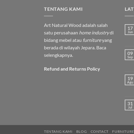
TENTANG KAMI
LA
Art Natural Wood adalah salah
17
satu perusahaan
home industry
di
Jun
bidang mebel atau
furniture
yang
berada di wilayah Jepara.
Baca
09
selengkapnya.
Sep
Refund and Returns Policy
19
Agu
31
Jul
TENTANG KAMI
BLOG
CONTACT
FURNITURE