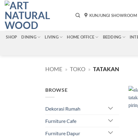
Skip
to
KUNJUNGI SHOWROOM
content
SHOP
DINING
LIVING
HOME OFFICE
BEDDING
INT
HOME
»
TOKO
»
TATAKAN
BROWSE
Dekorasi Rumah
Furniture Cafe
Furniture Dapur