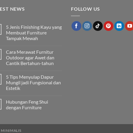
TEST NEWS
FOLLOW US
5 Jenis Finishing Kayu yang
Membuat Furniture
Tampak Mewah
Tak
ada
Cara Merawat Furnitur
komentar
pada
Outdoor agar Awet dan
5
Cantik Bertahun-tahun
Jenis
Finishing
Tak
Kayu
ada
yang
5 Tips Menyulap Dapur
komentar
Membuat
pada
Mungil jadi Fungsional dan
Furniture
Cara
Tampak
Estetik
Merawat
Mewah
Furnitur
Tak
Outdoor
ada
agar
Hubungan Feng Shui
komentar
Awet
pada
dengan Furniture
dan
5
Cantik
Tips
Tak
Bertahun-
Menyulap
ada
tahun
Dapur
komentar
Mungil
pada
jadi
Hubungan
 MINIMALIS
Fungsional
Feng