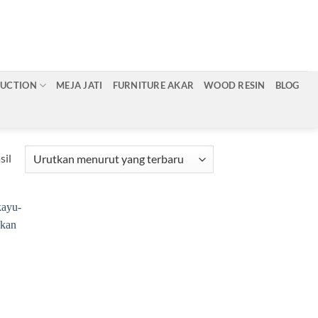
RUCTION
MEJA JATI
FURNITURE AKAR
WOOD RESIN
BLOG
Diurutkan
sil
menurut
yang
terbaru
d to
hlist