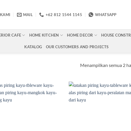
 KAMI
MAIL
+62 812 1544 1145
WHATSAPP
ERIOR CAFE
HOME KITCHEN
HOME DECOR
HOUSE CONST
KATALOG
OUR CUSTOMERS AND PROJECTS
Menampilkan semua 2 ha
Add to
Ad
wishlist
wis