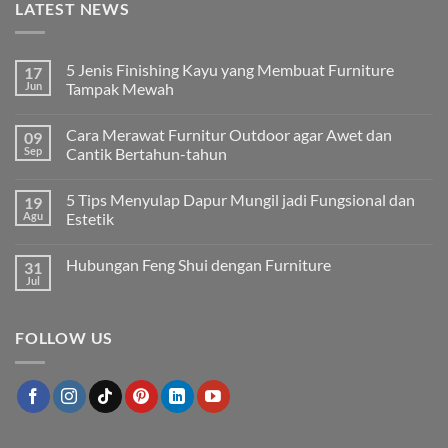
LATEST NEWS
5 Jenis Finishing Kayu yang Membuat Furniture
17
Jun
Tampak Mewah
Tak
ada
Cara Merawat Furnitur Outdoor agar Awet dan
09
komentar
pada
Sep
Cantik Bertahun-tahun
5
Jenis
Tak
Finishing
ada
5 Tips Menyulap Dapur Mungil jadi Fungsional dan
19
Kayu
komentar
yang
pada
Agu
Estetik
Membuat
Cara
Furniture
Merawat
Tak
Tampak
Furnitur
ada
Hubungan Feng Shui dengan Furniture
31
Mewah
Outdoor
komentar
agar
pada
Jul
Tak
Awet
5
ada
dan
Tips
komentar
Cantik
Menyulap
pada
Bertahun-
Dapur
FOLLOW US
Hubungan
tahun
Mungil
Feng
jadi
Shui
Fungsional
dengan
dan
Furniture
Estetik