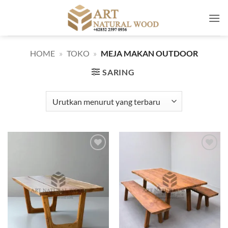
Skip
to
content
HOME
»
TOKO
»
MEJA MAKAN OUTDOOR
SARING
Add to
Add to
wishlist
wishlist