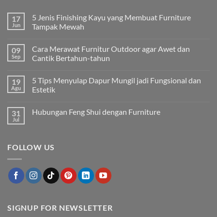
5 Jenis Finishing Kayu yang Membuat Furniture
17
Jun
Tampak Mewah
Tak
ada
Cara Merawat Furnitur Outdoor agar Awet dan
09
komentar
pada
Sep
Cantik Bertahun-tahun
5
Jenis
Tak
Finishing
ada
5 Tips Menyulap Dapur Mungil jadi Fungsional dan
19
Kayu
komentar
yang
pada
Agu
Estetik
Membuat
Cara
Furniture
Merawat
Tak
Tampak
Furnitur
ada
Hubungan Feng Shui dengan Furniture
31
Mewah
Outdoor
komentar
agar
pada
Jul
Tak
Awet
5
ada
dan
Tips
komentar
Cantik
Menyulap
pada
Bertahun-
Dapur
FOLLOW US
Hubungan
tahun
Mungil
Feng
jadi
Shui
Fungsional
dengan
dan
Furniture
Estetik
SIGNUP FOR NEWSLETTER