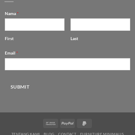
Nama
*
First
Last
Email
*
SUBMIT
Bank
PayPal
PayPal
Transfer
2
TENTANG KAMI
BLOG
CONTACT
FURNITURE MINIMALIS