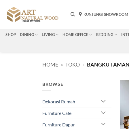
Skip
to
KUNJUNGI SHOWROOM
content
SHOP
DINING
LIVING
HOME OFFICE
BEDDING
INT
HOME
»
TOKO
»
BANGKU TAMA
BROWSE
Dekorasi Rumah
Furniture Cafe
Furniture Dapur