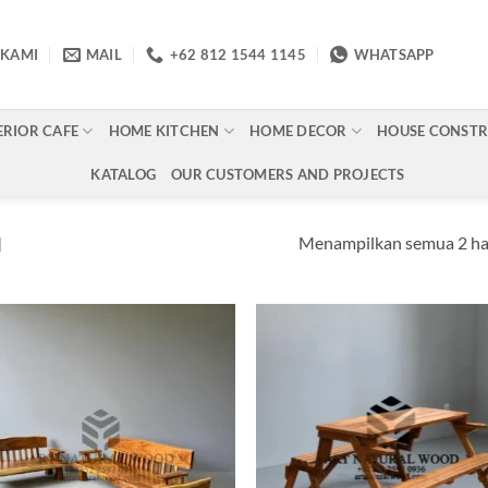
 KAMI
MAIL
+62 812 1544 1145
WHATSAPP
ERIOR CAFE
HOME KITCHEN
HOME DECOR
HOUSE CONST
KATALOG
OUR CUSTOMERS AND PROJECTS
Menampilkan semua 2 ha
N
Add to
Ad
wishlist
wis