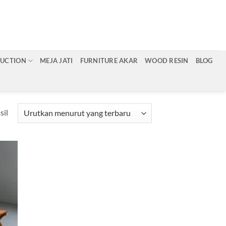
RUCTION
MEJA JATI
FURNITURE AKAR
WOOD RESIN
BLOG
Diurutkan
sil
menurut
yang
terbaru
d to
hlist