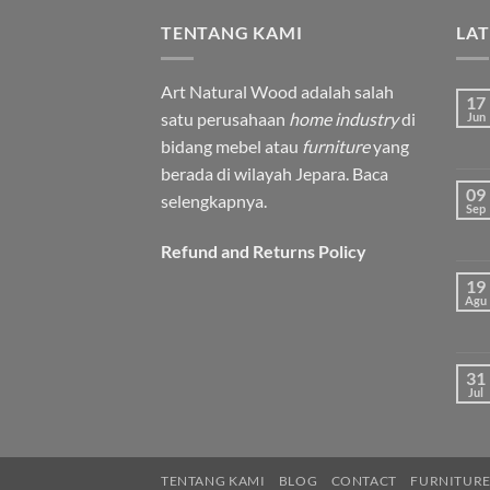
TENTANG KAMI
LA
Art Natural Wood adalah salah
17
satu perusahaan
home industry
di
Jun
bidang mebel atau
furniture
yang
berada di wilayah Jepara.
Baca
09
selengkapnya.
Sep
Refund and Returns Policy
19
Agu
31
Jul
TENTANG KAMI
BLOG
CONTACT
FURNITURE