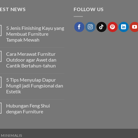
TEST NEWS
FOLLOW US
5 Jenis Finishing Kayu yang
Membuat Furniture
Tampak Mewah
Tak
ada
Cara Merawat Furnitur
komentar
pada
Outdoor agar Awet dan
5
Cantik Bertahun-tahun
Jenis
Finishing
Tak
Kayu
ada
yang
5 Tips Menyulap Dapur
komentar
Membuat
pada
Mungil jadi Fungsional dan
Furniture
Cara
Tampak
Estetik
Merawat
Mewah
Furnitur
Tak
Outdoor
ada
agar
Hubungan Feng Shui
komentar
Awet
pada
dengan Furniture
dan
5
Cantik
Tips
Tak
Bertahun-
Menyulap
ada
tahun
Dapur
komentar
Mungil
pada
jadi
Hubungan
 MINIMALIS
Fungsional
Feng