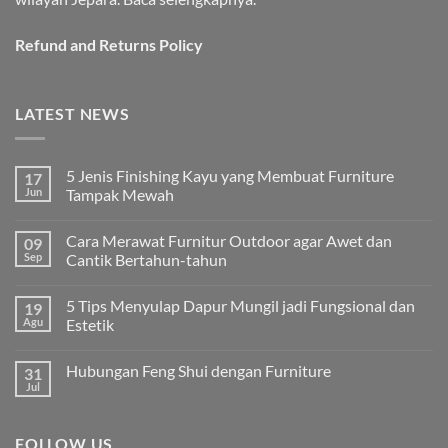
Refund and Returns Policy
LATEST NEWS
5 Jenis Finishing Kayu yang Membuat Furniture
17
Jun
Tampak Mewah
Tak
ada
Cara Merawat Furnitur Outdoor agar Awet dan
09
komentar
pada
Sep
Cantik Bertahun-tahun
5
Jenis
Tak
Finishing
ada
5 Tips Menyulap Dapur Mungil jadi Fungsional dan
19
Kayu
komentar
yang
pada
Agu
Estetik
Membuat
Cara
Furniture
Merawat
Tak
Tampak
Furnitur
ada
Hubungan Feng Shui dengan Furniture
31
Mewah
Outdoor
komentar
agar
pada
Jul
Tak
Awet
5
ada
dan
Tips
komentar
Cantik
Menyulap
pada
Bertahun-
Dapur
FOLLOW US
Hubungan