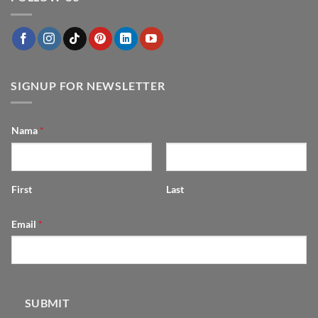
tahun
Mungil
Feng
jadi
Shui
Fungsional
dengan
dan
Furniture
Estetik
SIGNUP FOR NEWSLETTER
Nama
*
First
Last
Email
*
SUBMIT